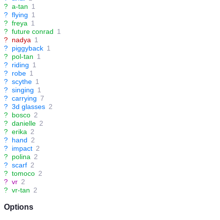
?
a-tan
1
?
flying
1
?
freya
1
?
future conrad
1
?
nadya
1
?
piggyback
1
?
pol-tan
1
?
riding
1
?
robe
1
?
scythe
1
?
singing
1
?
carrying
7
?
3d glasses
2
?
bosco
2
?
danielle
2
?
erika
2
?
hand
2
?
impact
2
?
polina
2
?
scarf
2
?
tomoco
2
?
vr
2
?
vr-tan
2
Options