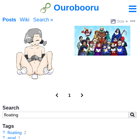
Ourobooru
Posts
Wiki
Search »
Size
1
Search
Tags
?
floating
2
?
anal
1